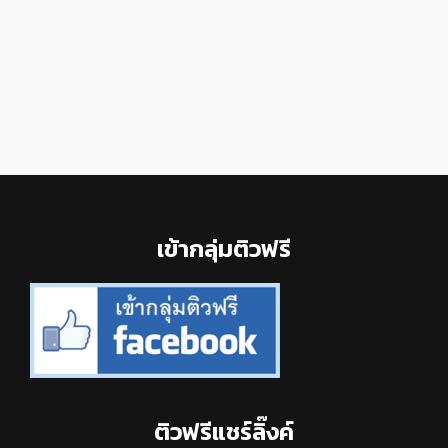
Footer
เข้ากลุ่มติวฟรี
ติวฟรีแชร์ลิ๊งค์