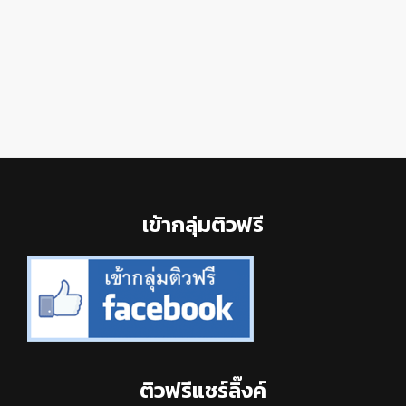
Footer
เข้ากลุ่มติวฟรี
ติวฟรีแชร์ลิ๊งค์