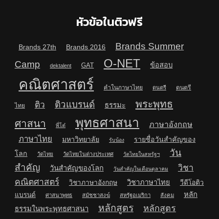
หัวข้อในติวฟรี
Brands Summer
Brands 27th
Brands 2016
O-NET
Camp
ข้อสอบ
GAT
dektalent
คณิตศาสตร์
คำในภาษาไทย
ดนตรี
ดนตรี
พระพุทธ
ติวแบรนด์
ติว
ธรรมะ
ไทย
พุทธศาสนา
ศาสนา
ภาษาอังกฤษ
พี่โต๋
ภาษาไทย
มหาวิทยาลัย
รายชื่อวันสำคัญของ
รับน้อง
วัน
โลก
วัดไทย
วัดไทยในต่างประเทศ
วัดไทยในสหรัฐฯ
สำคัญ
วิชา
วันสำคัญของโลก
วันสำคัญในเดือนตุลาคม
คณิตศาสตร์
วิชาภาษาไทย
วิชาภาษาอังกฤษ
วีดีโอติว
หลัก
แบรนด์
ศาสนาพุทธ
สมัชชาสงฆ์
สหรัฐอเมริกา
สังคม
หลักสูตร
หลักสูตร
ธรรมในพระพุทธศาสนา