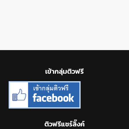
Footer
เข้ากลุ่มติวฟรี
ติวฟรีแชร์ลิ๊งค์