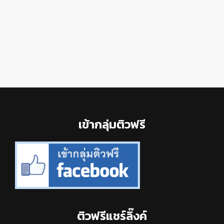
Footer
เข้ากลุ่มติวฟรี
ติวฟรีแชร์ลิ๊งค์