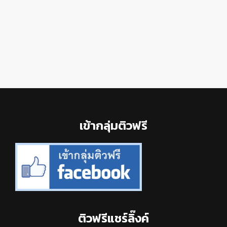
Footer
เข้ากลุ่มติวฟรี
ติวฟรีแชร์ลิ๊งค์