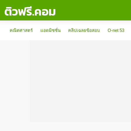
ติวฟรี.คอม
คณิตศาสตร์
แอดมิชชั่น
คลิปเฉลยข้อสอบ
O-net 53