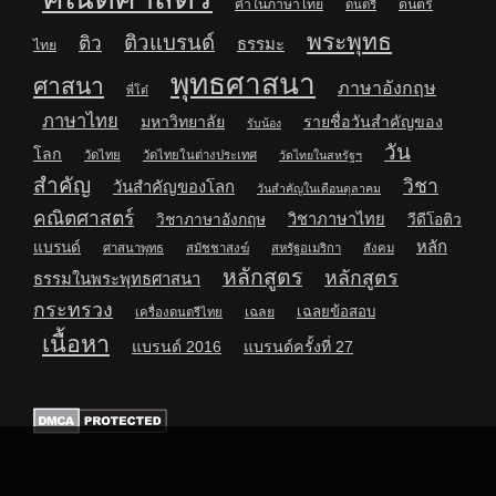
คำในภาษาไทย
ดนตรี
ดนตรี
พระพุทธ
ติวแบรนด์
ติว
ธรรมะ
ไทย
พุทธศาสนา
ศาสนา
ภาษาอังกฤษ
พี่โต๋
ภาษาไทย
มหาวิทยาลัย
รายชื่อวันสำคัญของ
รับน้อง
วัน
โลก
วัดไทย
วัดไทยในต่างประเทศ
วัดไทยในสหรัฐฯ
สำคัญ
วิชา
วันสำคัญของโลก
วันสำคัญในเดือนตุลาคม
คณิตศาสตร์
วิชาภาษาไทย
วิชาภาษาอังกฤษ
วีดีโอติว
หลัก
แบรนด์
ศาสนาพุทธ
สมัชชาสงฆ์
สหรัฐอเมริกา
สังคม
หลักสูตร
หลักสูตร
ธรรมในพระพุทธศาสนา
กระทรวง
เฉลยข้อสอบ
เฉลย
เครื่องดนตรีไทย
เนื้อหา
แบรนด์ 2016
แบรนด์ครั้งที่ 27