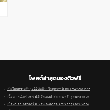
โพสต์ล่าสุดของติวฟรี
เปิดโลกความรักยุคดิจิทัลด้วยเว็บดูดวงฟรี! กับ Lovehoro.in.th
เนื้อหา คณิตศาสตร์ ป.6 อัพเดทล่าสุด ตามหลักสูตรกระทรวง
เนื้อหา คณิตศาสตร์ ป.5 อัพเดทล่าสุด ตามหลักสูตรกระทรวง