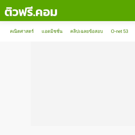
ติวฟรี.คอม
คณิตศาสตร์
แอดมิชชั่น
คลิปเฉลยข้อสอบ
O-net 53