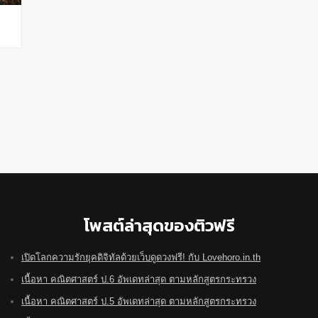
โพสต์ล่าสุดของติวฟรี
เปิดโลกความรักยุคดิจิทัลด้วยเว็บดูดวงฟรี! กับ Lovehoro.in.th
เนื้อหา คณิตศาสตร์ ป.6 อัพเดทล่าสุด ตามหลักสูตรกระทรวง
เนื้อหา คณิตศาสตร์ ป.5 อัพเดทล่าสุด ตามหลักสูตรกระทรวง