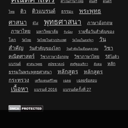
คำในภาษาไทย
ดนตรี
ดนตรี
พระพุทธ
ติวแบรนด์
ติว
ธรรมะ
ไทย
พุทธศาสนา
ศาสนา
ภาษาอังกฤษ
พี่โต๋
ภาษาไทย
มหาวิทยาลัย
รายชื่อวันสำคัญของ
รับน้อง
วัน
โลก
วัดไทย
วัดไทยในต่างประเทศ
วัดไทยในสหรัฐฯ
สำคัญ
วิชา
วันสำคัญของโลก
วันสำคัญในเดือนตุลาคม
คณิตศาสตร์
วิชาภาษาไทย
วิชาภาษาอังกฤษ
วีดีโอติว
หลัก
แบรนด์
ศาสนาพุทธ
สมัชชาสงฆ์
สหรัฐอเมริกา
สังคม
หลักสูตร
หลักสูตร
ธรรมในพระพุทธศาสนา
กระทรวง
เฉลยข้อสอบ
เฉลย
เครื่องดนตรีไทย
เนื้อหา
แบรนด์ 2016
แบรนด์ครั้งที่ 27