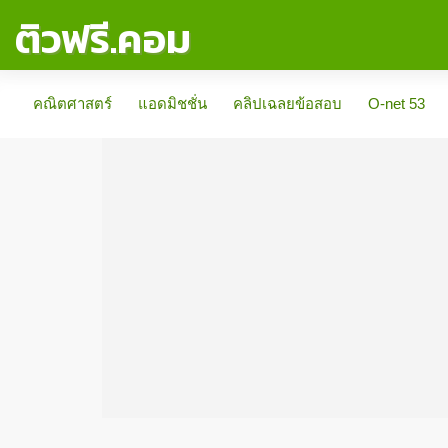
ติวฟรี.คอม
คณิตศาสตร์
แอดมิชชั่น
คลิปเฉลยข้อสอบ
O-net 53