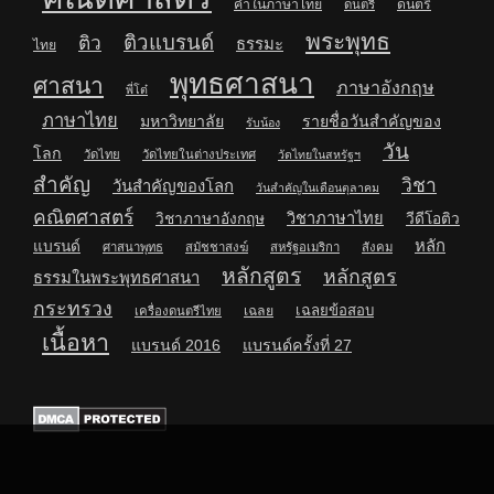
คำในภาษาไทย
ดนตรี
ดนตรี
พระพุทธ
ติวแบรนด์
ติว
ธรรมะ
ไทย
พุทธศาสนา
ศาสนา
ภาษาอังกฤษ
พี่โต๋
ภาษาไทย
มหาวิทยาลัย
รายชื่อวันสำคัญของ
รับน้อง
วัน
โลก
วัดไทย
วัดไทยในต่างประเทศ
วัดไทยในสหรัฐฯ
สำคัญ
วิชา
วันสำคัญของโลก
วันสำคัญในเดือนตุลาคม
คณิตศาสตร์
วิชาภาษาไทย
วิชาภาษาอังกฤษ
วีดีโอติว
หลัก
แบรนด์
ศาสนาพุทธ
สมัชชาสงฆ์
สหรัฐอเมริกา
สังคม
หลักสูตร
หลักสูตร
ธรรมในพระพุทธศาสนา
กระทรวง
เฉลยข้อสอบ
เฉลย
เครื่องดนตรีไทย
เนื้อหา
แบรนด์ 2016
แบรนด์ครั้งที่ 27