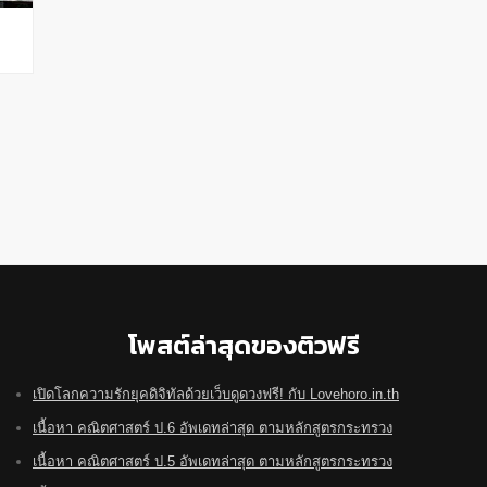
โพสต์ล่าสุดของติวฟรี
เปิดโลกความรักยุคดิจิทัลด้วยเว็บดูดวงฟรี! กับ Lovehoro.in.th
เนื้อหา คณิตศาสตร์ ป.6 อัพเดทล่าสุด ตามหลักสูตรกระทรวง
เนื้อหา คณิตศาสตร์ ป.5 อัพเดทล่าสุด ตามหลักสูตรกระทรวง