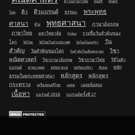
คำในภาษาไทย
ดนตรี
ดนตรี
พระพุทธ
ติวแบรนด์
ติว
ธรรมะ
ไทย
พุทธศาสนา
ศาสนา
ภาษาอังกฤษ
พี่โต๋
ภาษาไทย
มหาวิทยาลัย
รายชื่อวันสำคัญของ
รับน้อง
วัน
โลก
วัดไทย
วัดไทยในต่างประเทศ
วัดไทยในสหรัฐฯ
สำคัญ
วิชา
วันสำคัญของโลก
วันสำคัญในเดือนตุลาคม
คณิตศาสตร์
วิชาภาษาไทย
วิชาภาษาอังกฤษ
วีดีโอติว
หลัก
แบรนด์
ศาสนาพุทธ
สมัชชาสงฆ์
สหรัฐอเมริกา
สังคม
หลักสูตร
หลักสูตร
ธรรมในพระพุทธศาสนา
กระทรวง
เฉลยข้อสอบ
เฉลย
เครื่องดนตรีไทย
เนื้อหา
แบรนด์ 2016
แบรนด์ครั้งที่ 27