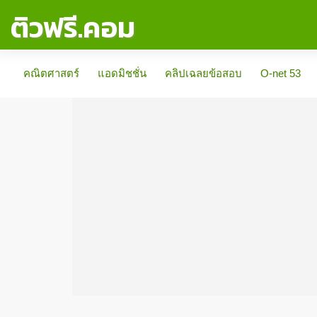
ติวฟรี.คอม
คณิตศาสตร์
แอดมิชชั่น
คลิปเฉลยข้อสอบ
O-net 53