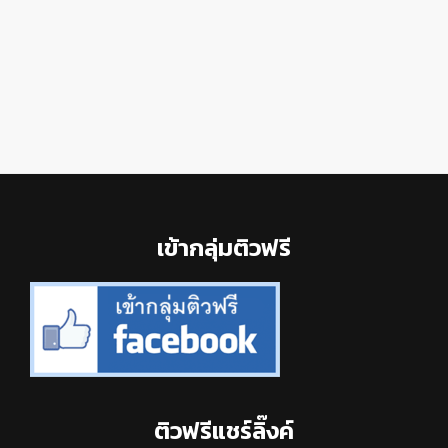
Footer
เข้ากลุ่มติวฟรี
ติวฟรีแชร์ลิ๊งค์