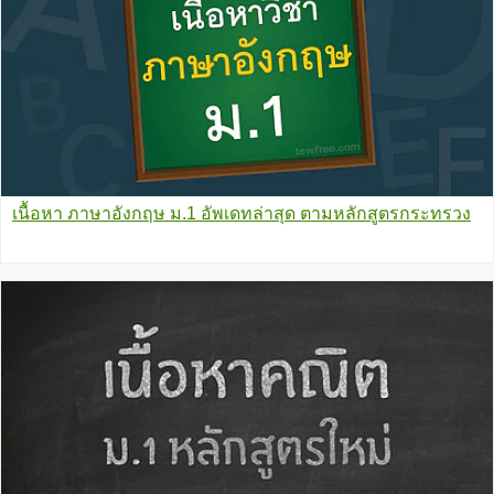
เนื้อหา ภาษาอังกฤษ ม.1 อัพเดทล่าสุด ตามหลักสูตรกระทรวง