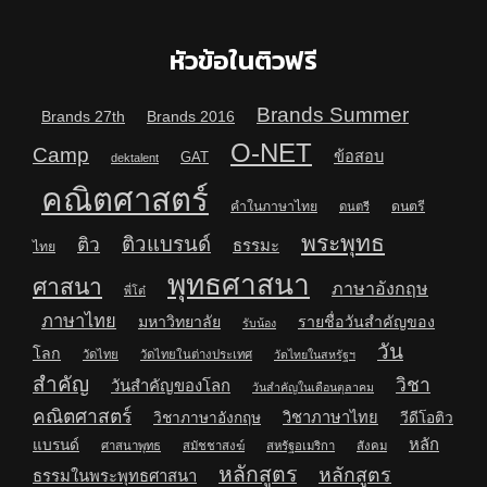
หัวข้อในติวฟรี
Brands Summer
Brands 27th
Brands 2016
O-NET
Camp
ข้อสอบ
GAT
dektalent
คณิตศาสตร์
คำในภาษาไทย
ดนตรี
ดนตรี
พระพุทธ
ติวแบรนด์
ติว
ธรรมะ
ไทย
พุทธศาสนา
ศาสนา
ภาษาอังกฤษ
พี่โต๋
ภาษาไทย
มหาวิทยาลัย
รายชื่อวันสำคัญของ
รับน้อง
วัน
โลก
วัดไทย
วัดไทยในต่างประเทศ
วัดไทยในสหรัฐฯ
สำคัญ
วิชา
วันสำคัญของโลก
วันสำคัญในเดือนตุลาคม
คณิตศาสตร์
วิชาภาษาไทย
วิชาภาษาอังกฤษ
วีดีโอติว
หลัก
แบรนด์
ศาสนาพุทธ
สมัชชาสงฆ์
สหรัฐอเมริกา
สังคม
หลักสูตร
หลักสูตร
ธรรมในพระพุทธศาสนา