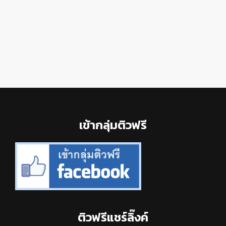
Footer
เข้ากลุ่มติวฟรี
ติวฟรีแชร์ลิ๊งค์