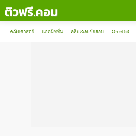
ติวฟรี.คอม
คณิตศาสตร์
แอดมิชชั่น
คลิปเฉลยข้อสอบ
O-net 53