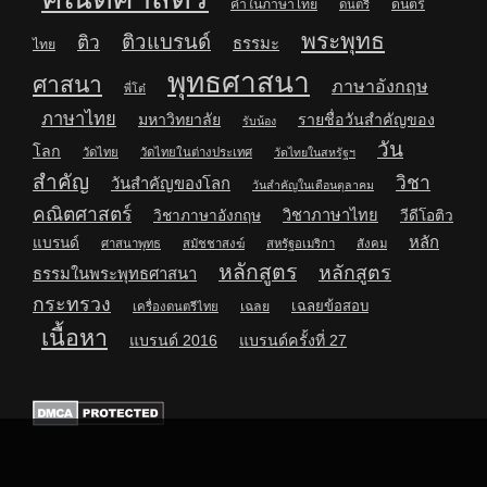
คำในภาษาไทย
ดนตรี
ดนตรี
พระพุทธ
ติวแบรนด์
ติว
ธรรมะ
ไทย
พุทธศาสนา
ศาสนา
ภาษาอังกฤษ
พี่โต๋
ภาษาไทย
มหาวิทยาลัย
รายชื่อวันสำคัญของ
รับน้อง
วัน
โลก
วัดไทย
วัดไทยในต่างประเทศ
วัดไทยในสหรัฐฯ
สำคัญ
วิชา
วันสำคัญของโลก
วันสำคัญในเดือนตุลาคม
คณิตศาสตร์
วิชาภาษาไทย
วิชาภาษาอังกฤษ
วีดีโอติว
หลัก
แบรนด์
ศาสนาพุทธ
สมัชชาสงฆ์
สหรัฐอเมริกา
สังคม
หลักสูตร
หลักสูตร
ธรรมในพระพุทธศาสนา
กระทรวง
เฉลยข้อสอบ
เฉลย
เครื่องดนตรีไทย
เนื้อหา
แบรนด์ 2016
แบรนด์ครั้งที่ 27