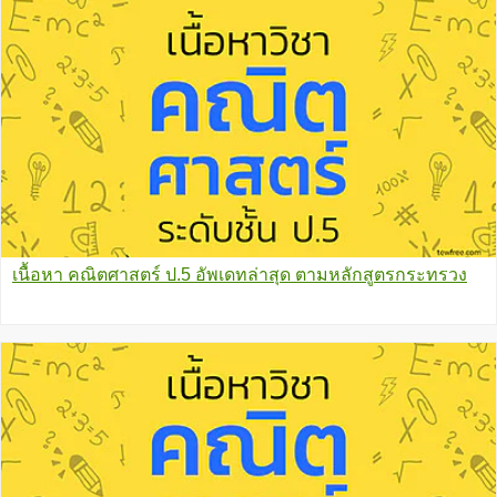
เนื้อหา คณิตศาสตร์ ป.5 อัพเดทล่าสุด ตามหลักสูตรกระทรวง