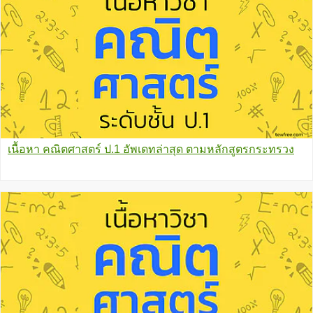
เนื้อหา คณิตศาสตร์ ป.1 อัพเดทล่าสุด ตามหลักสูตรกระทรวง