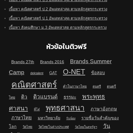
เนื้อหา คณิตศาสตร์ ป.2 อัพเดทล่าสุด ตามหลักสูตรกระทรวง
เนื้อหา คณิตศาสตร์ ป.1 อัพเดทล่าสุด ตามหลักสูตรกระทรวง
เนื้อหา สังคมศึกษา ม.3 อัพเดทล่าสุด ตามหลักสูตรกระทรวง
หัวข้อในติวฟรี
Brands Summer
Brands 27th
Brands 2016
O-NET
Camp
ข้อสอบ
GAT
dektalent
คณิตศาสตร์
คำในภาษาไทย
ดนตรี
ดนตรี
พระพุทธ
ติวแบรนด์
ติว
ธรรมะ
ไทย
พุทธศาสนา
ศาสนา
ภาษาอังกฤษ
พี่โต๋
ภาษาไทย
มหาวิทยาลัย
รายชื่อวันสำคัญของ
รับน้อง
วัน
โลก
วัดไทย
วัดไทยในต่างประเทศ
วัดไทยในสหรัฐฯ