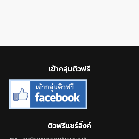
Footer
เข้ากลุ่มติวฟรี
ติวฟรีแชร์ลิ๊งค์