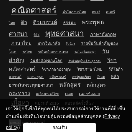
คณิตศาสตร์
คำในภาษาไทย
ดนตรี
ดนตรี
พระพุทธ
ติวแบรนด์
ติว
ธรรมะ
ไทย
พุทธศาสนา
ศาสนา
ภาษาอังกฤษ
พี่โต๋
ภาษาไทย
มหาวิทยาลัย
รายชื่อวันสำคัญของ
รับน้อง
วัน
โลก
วัดไทย
วัดไทยในต่างประเทศ
วัดไทยในสหรัฐฯ
สำคัญ
วิชา
วันสำคัญของโลก
วันสำคัญในเดือนตุลาคม
คณิตศาสตร์
วิชาภาษาไทย
วิชาภาษาอังกฤษ
วีดีโอติว
หลัก
แบรนด์
ศาสนาพุทธ
สมัชชาสงฆ์
สหรัฐอเมริกา
สังคม
หลักสูตร
หลักสูตร
ธรรมในพระพุทธศาสนา
กระทรวง
เฉลยข้อสอบ
เฉลย
เครื่องดนตรีไทย
เนื้อหา
แบรนด์ 2016
แบรนด์ครั้งที่ 27
เราใช้คุ้กกี้เพื่อให้ทุกคนได้ประสบการณ์การใช้งานที่ดียิ่งขึ้น
อ่านเพิ่มเติมที่นโยบายคุ้มครองข้อมูลส่วนบุคคล
(Privacy
policy)
ยอมรับ