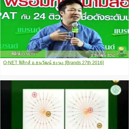
O-NET ฟิสิกส์ อ.ธนวัฒน์ ธะนะ [Brands 27th 2016]