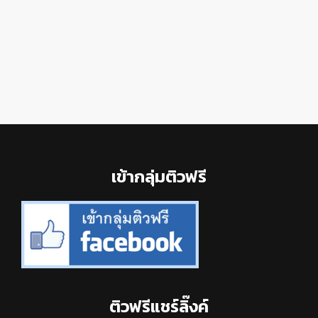
Footer
เข้ากลุ่มติวฟรี
ติวฟรีแชร์ลิ๊งค์