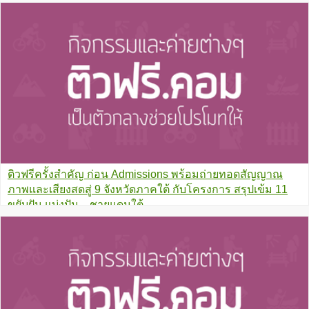
ติวฟรีครั้งสำคัญ ก่อน Admissions พร้อมถ่ายทอดสัญญาณ
ภาพและเสียงสดสู่ 9 จังหวัดภาคใต้ กับโครงการ สรุปเข้ม 11
ขยับฝัน แบ่งปัน…ชายแดนใต้