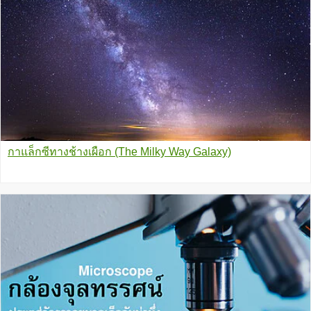
กาแล็กซีทางช้างเผือก (The Milky Way Galaxy)