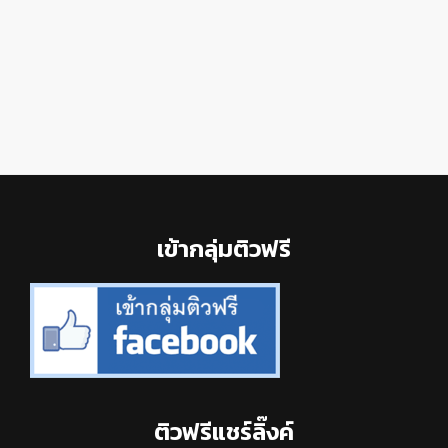
Footer
เข้ากลุ่มติวฟรี
ติวฟรีแชร์ลิ๊งค์