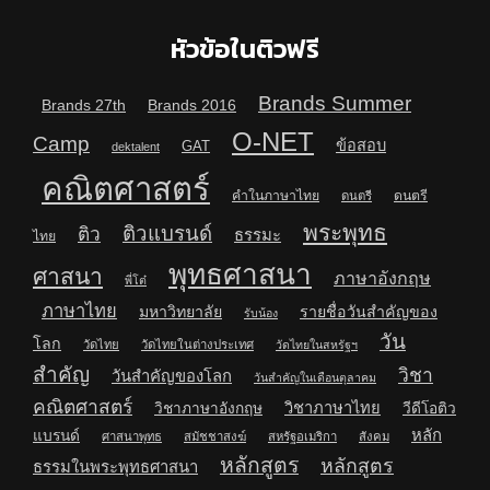
หัวข้อในติวฟรี
Brands Summer
Brands 27th
Brands 2016
O-NET
Camp
ข้อสอบ
GAT
dektalent
คณิตศาสตร์
คำในภาษาไทย
ดนตรี
ดนตรี
พระพุทธ
ติวแบรนด์
ติว
ธรรมะ
ไทย
พุทธศาสนา
ศาสนา
ภาษาอังกฤษ
พี่โต๋
ภาษาไทย
มหาวิทยาลัย
รายชื่อวันสำคัญของ
รับน้อง
วัน
โลก
วัดไทย
วัดไทยในต่างประเทศ
วัดไทยในสหรัฐฯ
สำคัญ
วิชา
วันสำคัญของโลก
วันสำคัญในเดือนตุลาคม
คณิตศาสตร์
วิชาภาษาไทย
วิชาภาษาอังกฤษ
วีดีโอติว
หลัก
แบรนด์
ศาสนาพุทธ
สมัชชาสงฆ์
สหรัฐอเมริกา
สังคม
หลักสูตร
หลักสูตร
ธรรมในพระพุทธศาสนา