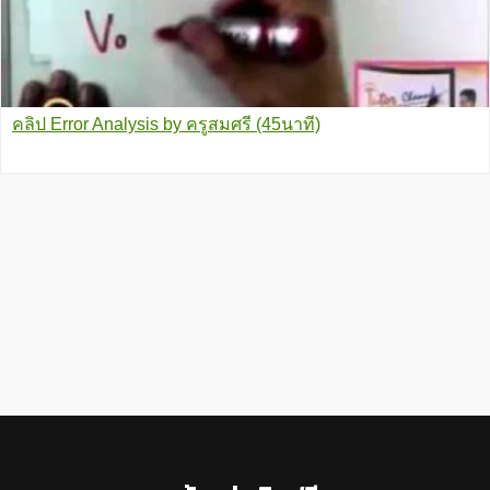
คลิป Error Analysis by ครูสมศรี (45นาที)