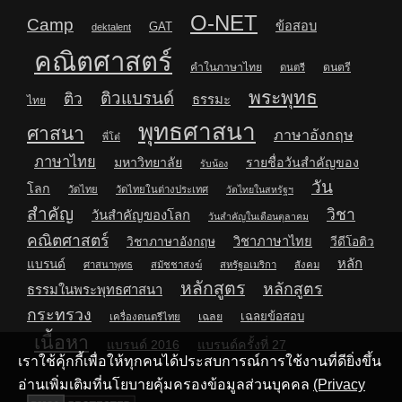
O-NET
Camp
ข้อสอบ
GAT
dektalent
คณิตศาสตร์
คำในภาษาไทย
ดนตรี
ดนตรี
พระพุทธ
ติวแบรนด์
ติว
ธรรมะ
ไทย
พุทธศาสนา
ศาสนา
ภาษาอังกฤษ
พี่โต๋
ภาษาไทย
มหาวิทยาลัย
รายชื่อวันสำคัญของ
รับน้อง
วัน
โลก
วัดไทย
วัดไทยในต่างประเทศ
วัดไทยในสหรัฐฯ
สำคัญ
วิชา
วันสำคัญของโลก
วันสำคัญในเดือนตุลาคม
คณิตศาสตร์
วิชาภาษาไทย
วิชาภาษาอังกฤษ
วีดีโอติว
หลัก
แบรนด์
ศาสนาพุทธ
สมัชชาสงฆ์
สหรัฐอเมริกา
สังคม
หลักสูตร
หลักสูตร
ธรรมในพระพุทธศาสนา
กระทรวง
เฉลยข้อสอบ
เฉลย
เครื่องดนตรีไทย
เนื้อหา
แบรนด์ 2016
แบรนด์ครั้งที่ 27
เราใช้คุ้กกี้เพื่อให้ทุกคนได้ประสบการณ์การใช้งานที่ดียิ่งขึ้น
อ่านเพิ่มเติมที่นโยบายคุ้มครองข้อมูลส่วนบุคคล
(Privacy