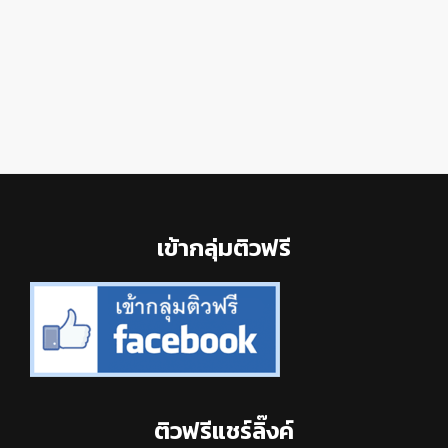
Footer
เข้ากลุ่มติวฟรี
ติวฟรีแชร์ลิ๊งค์