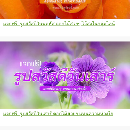
แจกฟรี! รูปสวัสดีวันพฤหัส ดอกไม้สวยๆ ไว้ส่งในกลุ่มไลน์
แจกฟรี! รูปสวัสดีวันเสาร์ ดอกไม้สวยๆ แทนความห่วงใย