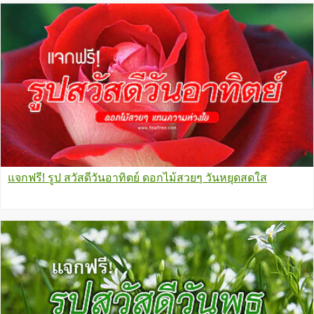
แจกฟรี! รูป สวัสดีวันอาทิตย์ ดอกไม้สวยๆ วันหยุดสดใส