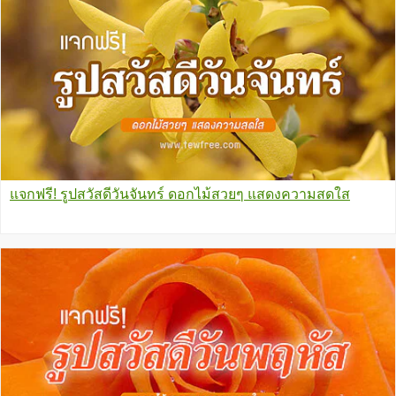
แจกฟรี! รูปสวัสดีวันจันทร์ ดอกไม้สวยๆ แสดงความสดใส