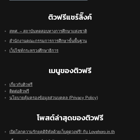
ติวฟรีแชร์ลิ๊งค์
สทศ. – สถาบันทดสอบทางการศึกษาแห่งชาติ
สำนักงานคณะกรรมการการศึกษาขั้นพื้นฐาน
เว็ปไซท์กระทรวงศึกษาธิการ
เมนูของติวฟรี
เกี่ยวกับติวฟรี
ติดต่อติวฟรี
นโยบายคุ้มครองข้อมูลส่วนบุคคล (Privacy Policy)
โพสต์ล่าสุดของติวฟรี
เปิดโลกความรักยุคดิจิทัลด้วยเว็บดูดวงฟรี! กับ Lovehoro.in.th