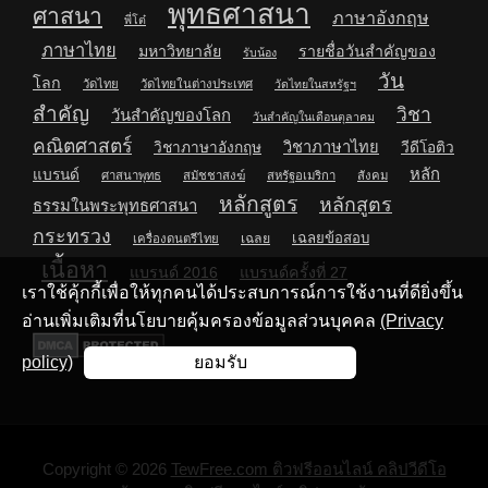
พุทธศาสนา
ศาสนา
ภาษาอังกฤษ
พี่โต๋
ภาษาไทย
มหาวิทยาลัย
รายชื่อวันสำคัญของ
รับน้อง
วัน
โลก
วัดไทย
วัดไทยในต่างประเทศ
วัดไทยในสหรัฐฯ
สำคัญ
วิชา
วันสำคัญของโลก
วันสำคัญในเดือนตุลาคม
คณิตศาสตร์
วิชาภาษาไทย
วิชาภาษาอังกฤษ
วีดีโอติว
หลัก
แบรนด์
ศาสนาพุทธ
สมัชชาสงฆ์
สหรัฐอเมริกา
สังคม
หลักสูตร
หลักสูตร
ธรรมในพระพุทธศาสนา
กระทรวง
เฉลยข้อสอบ
เฉลย
เครื่องดนตรีไทย
เนื้อหา
แบรนด์ 2016
แบรนด์ครั้งที่ 27
เราใช้คุ้กกี้เพื่อให้ทุกคนได้ประสบการณ์การใช้งานที่ดียิ่งขึ้น
อ่านเพิ่มเติมที่นโยบายคุ้มครองข้อมูลส่วนบุคคล
(Privacy
policy)
ยอมรับ
Copyright © 2026
TewFree.com ติวฟรีออนไลน์ คลิปวีดีโอ