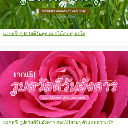
แจกฟรี! รูปสวัสดีวันพุธ ดอกไม้สวยๆ สดใส
แจกฟรี! รูปสวัสดีวันอังคาร ดอกไม้สวยๆ ตัวแทนความรัก