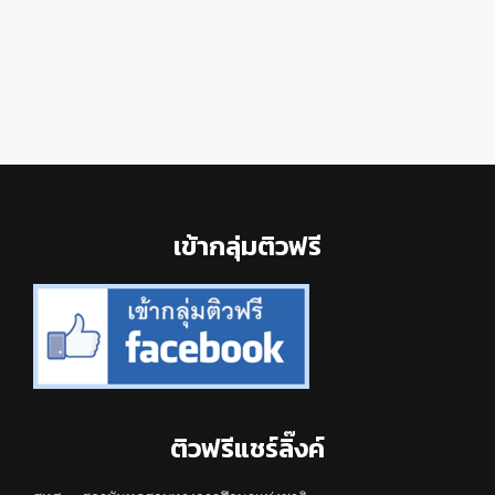
Footer
เข้ากลุ่มติวฟรี
ติวฟรีแชร์ลิ๊งค์