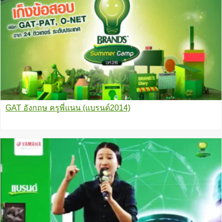
GAT อังกฤษ ครูพี่แนน (แบรนด์2014)