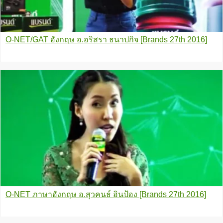
O-NET/GAT อังกฤษ อ.อริสรา ธนาปกิจ [Brands 27th 2016]
O-NET ภาษาอังกฤษ อ.สุวคนธ์ อินป้อง [Brands 27th 2016]