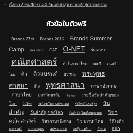
เนื้อหา สังคมศึกษา ม.3 อัพเดทล่าสุด ตามหลักสูตรกระทรวง
หัวข้อในติวฟรี
Brands Summer
Brands 27th
Brands 2016
O-NET
Camp
ข้อสอบ
GAT
dektalent
คณิตศาสตร์
คำในภาษาไทย
ดนตรี
ดนตรี
พระพุทธ
ติวแบรนด์
ติว
ธรรมะ
ไทย
พุทธศาสนา
ศาสนา
ภาษาอังกฤษ
พี่โต๋
ภาษาไทย
มหาวิทยาลัย
รายชื่อวันสำคัญของ
รับน้อง
วัน
โลก
วัดไทย
วัดไทยในต่างประเทศ
วัดไทยในสหรัฐฯ
สำคัญ
วิชา
วันสำคัญของโลก
วันสำคัญในเดือนตุลาคม
คณิตศาสตร์
วิชาภาษาไทย
วิชาภาษาอังกฤษ
วีดีโอติว
หลัก
แบรนด์
ศาสนาพุทธ
สมัชชาสงฆ์
สหรัฐอเมริกา
สังคม