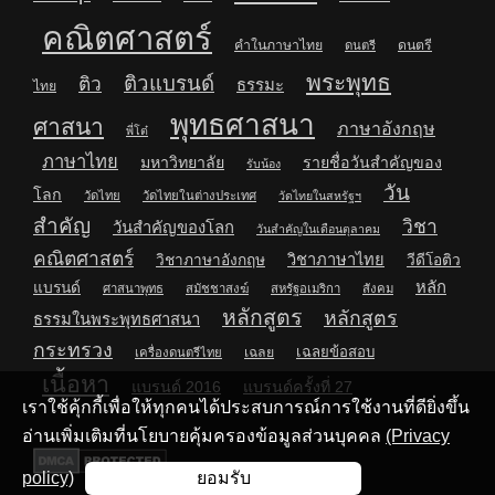
คณิตศาสตร์
คำในภาษาไทย
ดนตรี
ดนตรี
พระพุทธ
ติวแบรนด์
ติว
ธรรมะ
ไทย
พุทธศาสนา
ศาสนา
ภาษาอังกฤษ
พี่โต๋
ภาษาไทย
มหาวิทยาลัย
รายชื่อวันสำคัญของ
รับน้อง
วัน
โลก
วัดไทย
วัดไทยในต่างประเทศ
วัดไทยในสหรัฐฯ
สำคัญ
วิชา
วันสำคัญของโลก
วันสำคัญในเดือนตุลาคม
คณิตศาสตร์
วิชาภาษาไทย
วิชาภาษาอังกฤษ
วีดีโอติว
หลัก
แบรนด์
ศาสนาพุทธ
สมัชชาสงฆ์
สหรัฐอเมริกา
สังคม
หลักสูตร
หลักสูตร
ธรรมในพระพุทธศาสนา
กระทรวง
เฉลยข้อสอบ
เฉลย
เครื่องดนตรีไทย
เนื้อหา
แบรนด์ 2016
แบรนด์ครั้งที่ 27
เราใช้คุ้กกี้เพื่อให้ทุกคนได้ประสบการณ์การใช้งานที่ดียิ่งขึ้น
อ่านเพิ่มเติมที่นโยบายคุ้มครองข้อมูลส่วนบุคคล
(Privacy
policy)
ยอมรับ