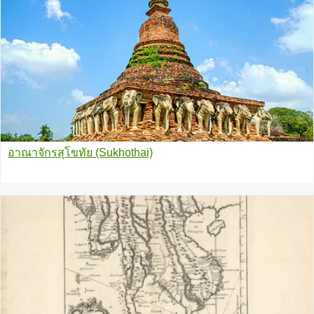
อาณาจักรสุโขทัย (Sukhothai)