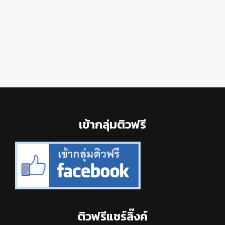
Footer
เข้ากลุ่มติวฟรี
ติวฟรีแชร์ลิ๊งค์