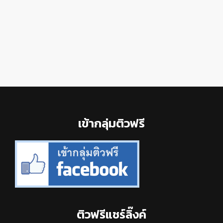
Footer
เข้ากลุ่มติวฟรี
ติวฟรีแชร์ลิ๊งค์