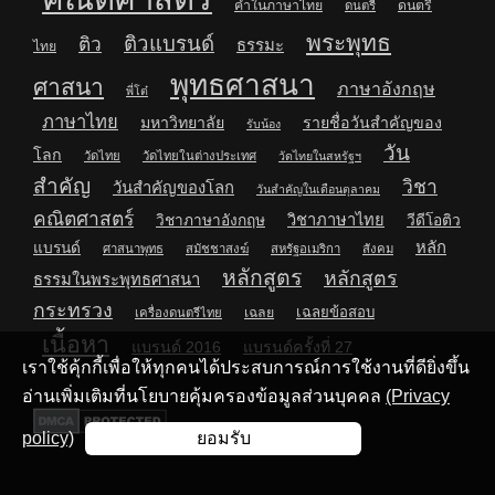
คำในภาษาไทย
ดนตรี
ดนตรี
พระพุทธ
ติวแบรนด์
ติว
ธรรมะ
ไทย
พุทธศาสนา
ศาสนา
ภาษาอังกฤษ
พี่โต๋
ภาษาไทย
มหาวิทยาลัย
รายชื่อวันสำคัญของ
รับน้อง
วัน
โลก
วัดไทย
วัดไทยในต่างประเทศ
วัดไทยในสหรัฐฯ
สำคัญ
วิชา
วันสำคัญของโลก
วันสำคัญในเดือนตุลาคม
คณิตศาสตร์
วิชาภาษาไทย
วิชาภาษาอังกฤษ
วีดีโอติว
หลัก
แบรนด์
ศาสนาพุทธ
สมัชชาสงฆ์
สหรัฐอเมริกา
สังคม
หลักสูตร
หลักสูตร
ธรรมในพระพุทธศาสนา
กระทรวง
เฉลยข้อสอบ
เฉลย
เครื่องดนตรีไทย
เนื้อหา
แบรนด์ 2016
แบรนด์ครั้งที่ 27
เราใช้คุ้กกี้เพื่อให้ทุกคนได้ประสบการณ์การใช้งานที่ดียิ่งขึ้น
อ่านเพิ่มเติมที่นโยบายคุ้มครองข้อมูลส่วนบุคคล
(Privacy
policy)
ยอมรับ