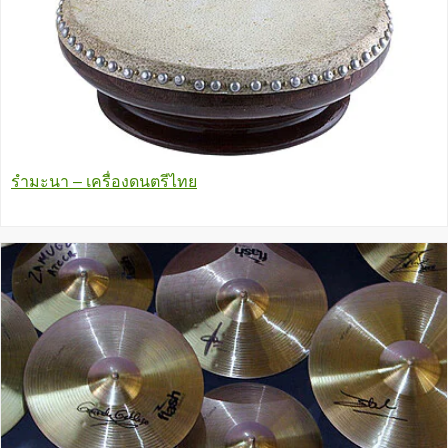
รำมะนา – เครื่องดนตรีไทย