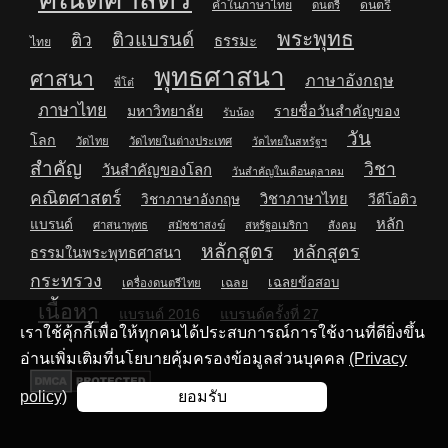
คำในภาษาไทย
ดนตรี
ดนตรี
พระพุทธ
ติวแบรนด์
ติว
ธรรมะ
ไทย
พุทธศาสนา
ศาสนา
ภาษาอังกฤษ
พี่โต๋
ภาษาไทย
มหาวิทยาลัย
รายชื่อวันสำคัญของ
รับน้อง
วัน
โลก
วัดไทย
วัดไทยในต่างประเทศ
วัดไทยในสหรัฐฯ
สำคัญ
วิชา
วันสำคัญของโลก
วันสำคัญในเดือนตุลาคม
คณิตศาสตร์
วิชาภาษาไทย
วิชาภาษาอังกฤษ
วีดีโอติว
หลัก
แบรนด์
ศาสนาพุทธ
สมัชชาสงฆ์
สหรัฐอเมริกา
สังคม
หลักสูตร
หลักสูตร
ธรรมในพระพุทธศาสนา
กระทรวง
เฉลยข้อสอบ
เฉลย
เครื่องดนตรีไทย
เนื้อหา
แบรนด์ 2016
แบรนด์ครั้งที่ 27
เราใช้คุ้กกี้เพื่อให้ทุกคนได้ประสบการณ์การใช้งานที่ดียิ่งขึ้น
อ่านเพิ่มเติมที่นโยบายคุ้มครองข้อมูลส่วนบุคคล
(Privacy
policy)
ยอมรับ