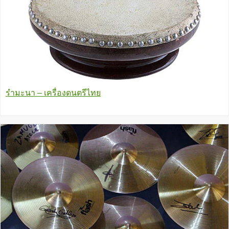
รำมะนา – เครื่องดนตรีไทย