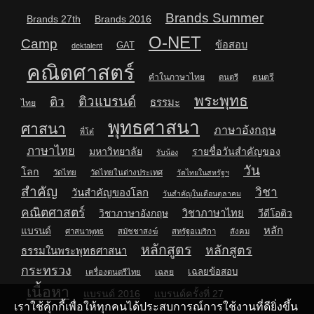
Brands Summer
Brands 27th
Brands 2016
O-NET
Camp
ข้อสอบ
GAT
dektalent
คณิตศาสตร์
คำในภาษาไทย
ดนตรี
ดนตรี
พระพุทธ
ติวแบรนด์
ติว
ธรรมะ
ไทย
พุทธศาสนา
ศาสนา
ภาษาอังกฤษ
พี่โต๋
ภาษาไทย
มหาวิทยาลัย
รายชื่อวันสำคัญของ
รับน้อง
วัน
โลก
วัดไทย
วัดไทยในต่างประเทศ
วัดไทยในสหรัฐฯ
สำคัญ
วิชา
วันสำคัญของโลก
วันสำคัญในเดือนตุลาคม
คณิตศาสตร์
วิชาภาษาไทย
วิชาภาษาอังกฤษ
วีดีโอติว
หลัก
แบรนด์
ศาสนาพุทธ
สมัชชาสงฆ์
สหรัฐอเมริกา
สังคม
หลักสูตร
หลักสูตร
ธรรมในพระพุทธศาสนา
กระทรวง
เฉลยข้อสอบ
เฉลย
เครื่องดนตรีไทย
เนื้อหา
แบรนด์ 2016
แบรนด์ครั้งที่ 27
เราใช้คุ้กกี้เพื่อให้ทุกคนได้ประสบการณ์การใช้งานที่ดียิ่งขึ้น