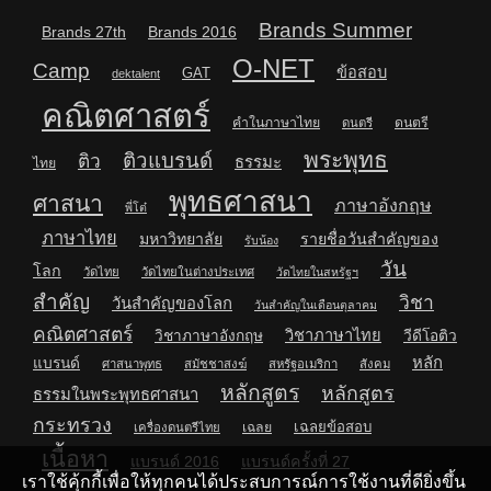
Brands Summer
Brands 27th
Brands 2016
O-NET
Camp
ข้อสอบ
GAT
dektalent
คณิตศาสตร์
คำในภาษาไทย
ดนตรี
ดนตรี
พระพุทธ
ติวแบรนด์
ติว
ธรรมะ
ไทย
พุทธศาสนา
ศาสนา
ภาษาอังกฤษ
พี่โต๋
ภาษาไทย
มหาวิทยาลัย
รายชื่อวันสำคัญของ
รับน้อง
วัน
โลก
วัดไทย
วัดไทยในต่างประเทศ
วัดไทยในสหรัฐฯ
สำคัญ
วิชา
วันสำคัญของโลก
วันสำคัญในเดือนตุลาคม
คณิตศาสตร์
วิชาภาษาไทย
วิชาภาษาอังกฤษ
วีดีโอติว
หลัก
แบรนด์
ศาสนาพุทธ
สมัชชาสงฆ์
สหรัฐอเมริกา
สังคม
หลักสูตร
หลักสูตร
ธรรมในพระพุทธศาสนา
กระทรวง
เฉลยข้อสอบ
เฉลย
เครื่องดนตรีไทย
เนื้อหา
แบรนด์ 2016
แบรนด์ครั้งที่ 27
เราใช้คุ้กกี้เพื่อให้ทุกคนได้ประสบการณ์การใช้งานที่ดียิ่งขึ้น