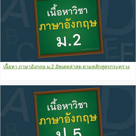
เนื้อหา ภาษาอังกฤษ ม.2 อัพเดทล่าสุด ตามหลักสูตรกระทรวง