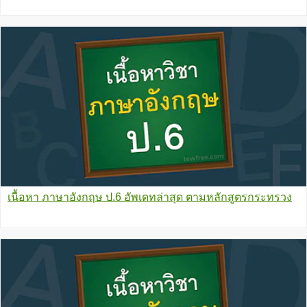
เนื้อหา ภาษาอังกฤษ ป.6 อัพเดทล่าสุด ตามหลักสูตรกระทรวง