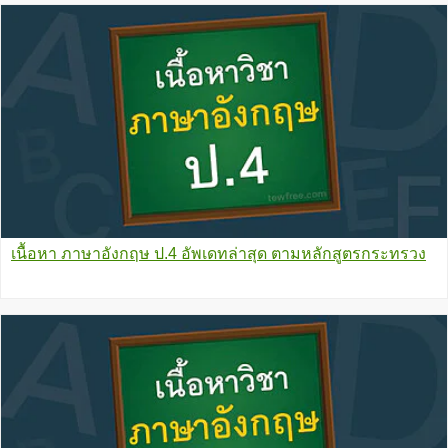
เนื้อหา ภาษาอังกฤษ ป.4 อัพเดทล่าสุด ตามหลักสูตรกระทรวง