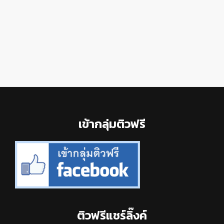
Footer
เข้ากลุ่มติวฟรี
ติวฟรีแชร์ลิ๊งค์