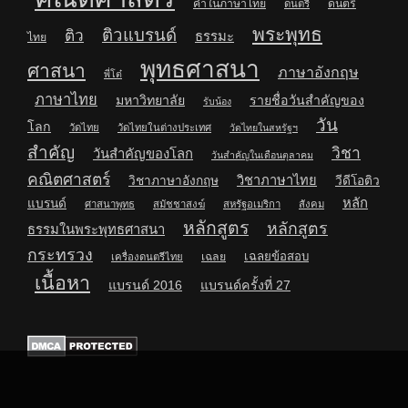
คำในภาษาไทย
ดนตรี
ดนตรี
พระพุทธ
ติวแบรนด์
ติว
ธรรมะ
ไทย
พุทธศาสนา
ศาสนา
ภาษาอังกฤษ
พี่โต๋
ภาษาไทย
มหาวิทยาลัย
รายชื่อวันสำคัญของ
รับน้อง
วัน
โลก
วัดไทย
วัดไทยในต่างประเทศ
วัดไทยในสหรัฐฯ
สำคัญ
วิชา
วันสำคัญของโลก
วันสำคัญในเดือนตุลาคม
คณิตศาสตร์
วิชาภาษาไทย
วิชาภาษาอังกฤษ
วีดีโอติว
หลัก
แบรนด์
ศาสนาพุทธ
สมัชชาสงฆ์
สหรัฐอเมริกา
สังคม
หลักสูตร
หลักสูตร
ธรรมในพระพุทธศาสนา
กระทรวง
เฉลยข้อสอบ
เฉลย
เครื่องดนตรีไทย
เนื้อหา
แบรนด์ 2016
แบรนด์ครั้งที่ 27