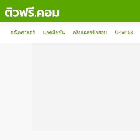
ติวฟรี.คอม
คณิตศาสตร์
แอดมิชชั่น
คลิปเฉลยข้อสอบ
O-net 53