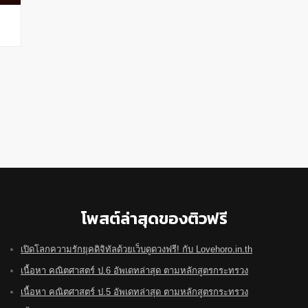
โพสต์ล่าสุดของติวฟรี
เปิดโลกความรักยุคดิจิทัลด้วยเว็บดูดวงฟรี! กับ Lovehoro.in.th
เนื้อหา คณิตศาสตร์ ป.6 อัพเดทล่าสุด ตามหลักสูตรกระทรวง
เนื้อหา คณิตศาสตร์ ป.5 อัพเดทล่าสุด ตามหลักสูตรกระทรวง