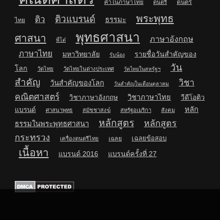
คำในภาษาไทย
ดนตรี
ดนตรี
พระพุทธ
ติวแบรนด์
ติว
ธรรมะ
ไทย
พุทธศาสนา
ศาสนา
ภาษาอังกฤษ
พี่โต๋
ภาษาไทย
มหาวิทยาลัย
รายชื่อวันสำคัญของ
รับน้อง
วัน
โลก
วัดไทย
วัดไทยในต่างประเทศ
วัดไทยในสหรัฐฯ
สำคัญ
วิชา
วันสำคัญของโลก
วันสำคัญในเดือนตุลาคม
คณิตศาสตร์
วิชาภาษาไทย
วิชาภาษาอังกฤษ
วีดีโอติว
หลัก
แบรนด์
ศาสนาพุทธ
สมัชชาสงฆ์
สหรัฐอเมริกา
สังคม
หลักสูตร
หลักสูตร
ธรรมในพระพุทธศาสนา
กระทรวง
เฉลยข้อสอบ
เฉลย
เครื่องดนตรีไทย
เนื้อหา
แบรนด์ 2016
แบรนด์ครั้งที่ 27