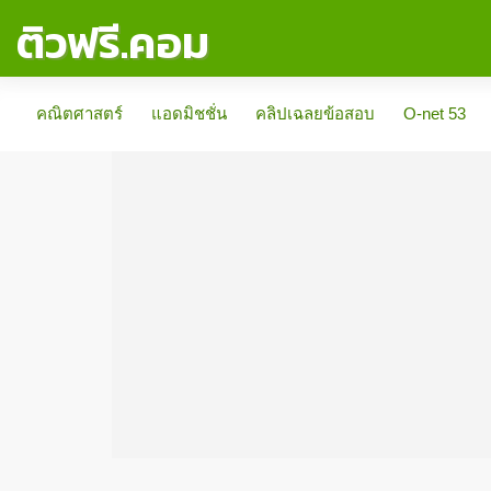
ติวฟรี.คอม
คณิตศาสตร์
แอดมิชชั่น
คลิปเฉลยข้อสอบ
O-net 53