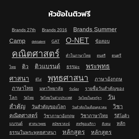
หัวข้อในติวฟรี
Brands Summer
Brands 27th
Brands 2016
O-NET
Camp
ข้อสอบ
GAT
dektalent
คณิตศาสตร์
คำในภาษาไทย
ดนตรี
ดนตรี
พระพุทธ
ติวแบรนด์
ติว
ธรรมะ
ไทย
พุทธศาสนา
ศาสนา
ภาษาอังกฤษ
พี่โต๋
ภาษาไทย
มหาวิทยาลัย
รายชื่อวันสำคัญของ
รับน้อง
วัน
โลก
วัดไทย
วัดไทยในต่างประเทศ
วัดไทยในสหรัฐฯ
สำคัญ
วิชา
วันสำคัญของโลก
วันสำคัญในเดือนตุลาคม
คณิตศาสตร์
วิชาภาษาไทย
วิชาภาษาอังกฤษ
วีดีโอติว
หลัก
แบรนด์
ศาสนาพุทธ
สมัชชาสงฆ์
สหรัฐอเมริกา
สังคม
หลักสูตร
หลักสูตร
ธรรมในพระพุทธศาสนา