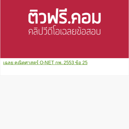
เฉลย คณิตศาสตร์ O-NET กพ. 2553 ข้อ 25