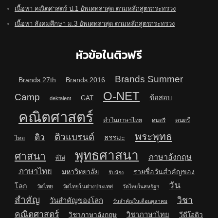
เนื้อหา คณิตศาสตร์ ป.1 อัพเดทล่าสุด ตามหลักสูตรกระทรวง
เนื้อหา สังคมศึกษา ม.3 อัพเดทล่าสุด ตามหลักสูตรกระทรวง
หัวข้อในติวฟรี
Brands Summer
Brands 27th
Brands 2016
O-NET
Camp
ข้อสอบ
GAT
dektalent
คณิตศาสตร์
คำในภาษาไทย
ดนตรี
ดนตรี
พระพุทธ
ติวแบรนด์
ติว
ธรรมะ
ไทย
พุทธศาสนา
ศาสนา
ภาษาอังกฤษ
พี่โต๋
ภาษาไทย
มหาวิทยาลัย
รายชื่อวันสำคัญของ
รับน้อง
วัน
โลก
วัดไทย
วัดไทยในต่างประเทศ
วัดไทยในสหรัฐฯ
สำคัญ
วิชา
วันสำคัญของโลก
วันสำคัญในเดือนตุลาคม
คณิตศาสตร์
วิชาภาษาไทย
วิชาภาษาอังกฤษ
วีดีโอติว