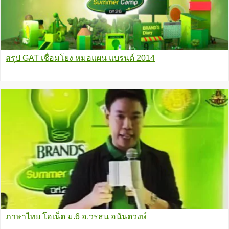
สรุป GAT เชื่อมโยง หมอแผน แบรนด์ 2014
ภาษาไทย โอเน็ต ม.6 อ.วรธน อนันตวงษ์