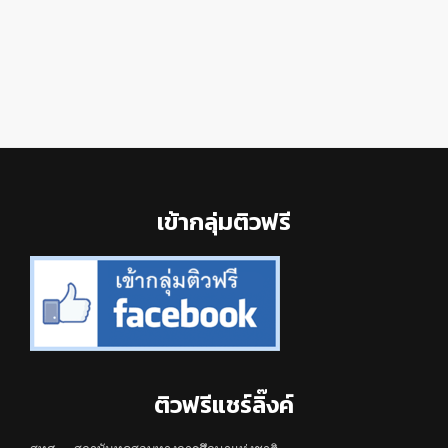
Footer
เข้ากลุ่มติวฟรี
ติวฟรีแชร์ลิ๊งค์