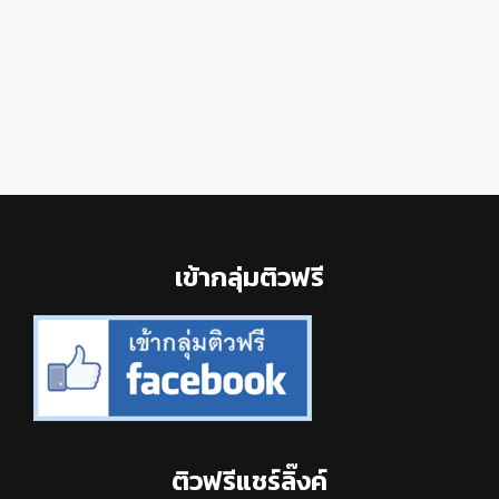
Footer
เข้ากลุ่มติวฟรี
ติวฟรีแชร์ลิ๊งค์