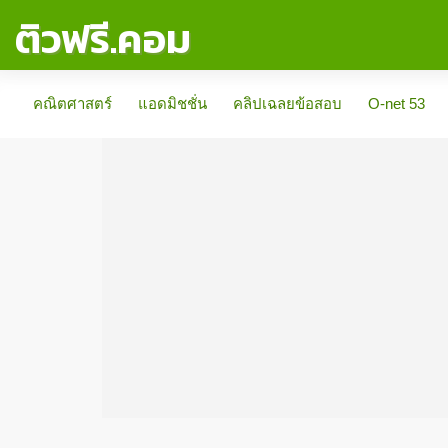
ติวฟรี.คอม
คณิตศาสตร์
แอดมิชชั่น
คลิปเฉลยข้อสอบ
O-net 53