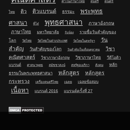
คำในภาษาไทย
ดนตรี
ดนตรี
พระพุทธ
ติวแบรนด์
ติว
ธรรมะ
ไทย
พุทธศาสนา
ศาสนา
ภาษาอังกฤษ
พี่โต๋
ภาษาไทย
มหาวิทยาลัย
รายชื่อวันสำคัญของ
รับน้อง
วัน
โลก
วัดไทย
วัดไทยในต่างประเทศ
วัดไทยในสหรัฐฯ
สำคัญ
วิชา
วันสำคัญของโลก
วันสำคัญในเดือนตุลาคม
คณิตศาสตร์
วิชาภาษาไทย
วิชาภาษาอังกฤษ
วีดีโอติว
หลัก
แบรนด์
ศาสนาพุทธ
สมัชชาสงฆ์
สหรัฐอเมริกา
สังคม
หลักสูตร
หลักสูตร
ธรรมในพระพุทธศาสนา
กระทรวง
เฉลยข้อสอบ
เฉลย
เครื่องดนตรีไทย
เนื้อหา
แบรนด์ 2016
แบรนด์ครั้งที่ 27