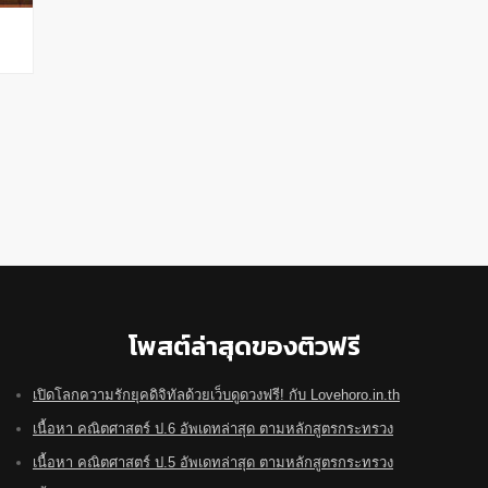
โพสต์ล่าสุดของติวฟรี
เปิดโลกความรักยุคดิจิทัลด้วยเว็บดูดวงฟรี! กับ Lovehoro.in.th
เนื้อหา คณิตศาสตร์ ป.6 อัพเดทล่าสุด ตามหลักสูตรกระทรวง
เนื้อหา คณิตศาสตร์ ป.5 อัพเดทล่าสุด ตามหลักสูตรกระทรวง