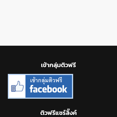
Footer
เข้ากลุ่มติวฟรี
ติวฟรีแชร์ลิ๊งค์