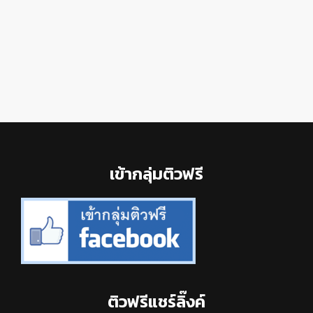
Footer
เข้ากลุ่มติวฟรี
ติวฟรีแชร์ลิ๊งค์