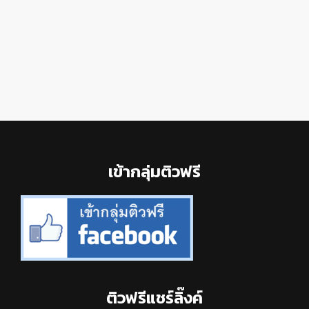
Footer
เข้ากลุ่มติวฟรี
ติวฟรีแชร์ลิ๊งค์