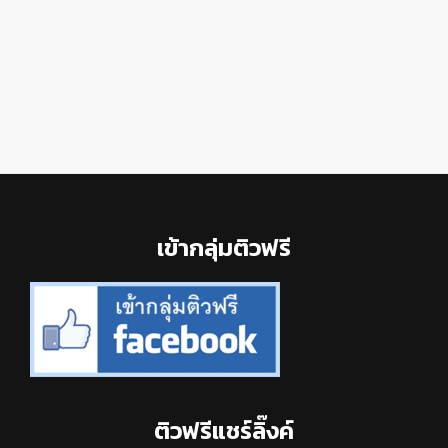
Footer
เข้ากลุ่มติวฟรี
ติวฟรีแชร์ลิ๊งค์