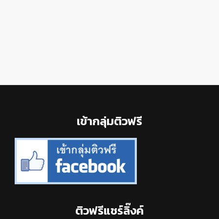
Footer
เข้ากลุ่มติวฟรี
ติวฟรีแชร์ลิ๊งค์