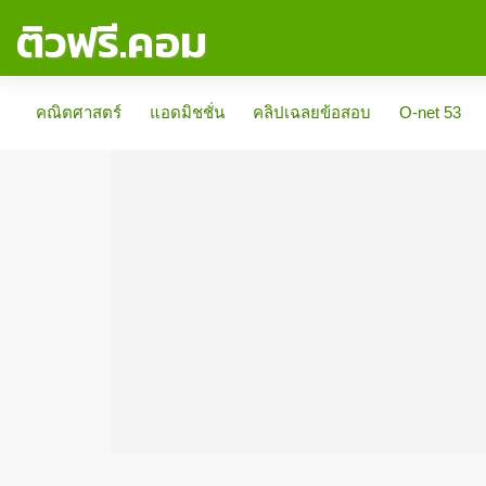
ติวฟรี.คอม
คณิตศาสตร์
แอดมิชชั่น
คลิปเฉลยข้อสอบ
O-net 53