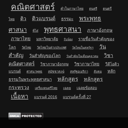
คณิตศาสตร์
คำในภาษาไทย
ดนตรี
ดนตรี
พระพุทธ
ติวแบรนด์
ติว
ธรรมะ
ไทย
พุทธศาสนา
ศาสนา
ภาษาอังกฤษ
พี่โต๋
ภาษาไทย
มหาวิทยาลัย
รายชื่อวันสำคัญของ
รับน้อง
วัน
โลก
วัดไทย
วัดไทยในต่างประเทศ
วัดไทยในสหรัฐฯ
สำคัญ
วิชา
วันสำคัญของโลก
วันสำคัญในเดือนตุลาคม
คณิตศาสตร์
วิชาภาษาไทย
วิชาภาษาอังกฤษ
วีดีโอติว
หลัก
แบรนด์
ศาสนาพุทธ
สมัชชาสงฆ์
สหรัฐอเมริกา
สังคม
หลักสูตร
หลักสูตร
ธรรมในพระพุทธศาสนา
กระทรวง
เฉลยข้อสอบ
เฉลย
เครื่องดนตรีไทย
เนื้อหา
แบรนด์ 2016
แบรนด์ครั้งที่ 27