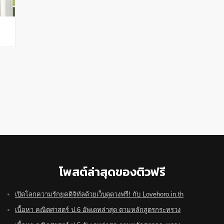
โพสต์ล่าสุดของติวฟรี
เปิดโลกความรักยุคดิจิทัลด้วยเว็บดูดวงฟรี! กับ Lovehoro.in.th
เนื้อหา คณิตศาสตร์ ป.6 อัพเดทล่าสุด ตามหลักสูตรกระทรวง