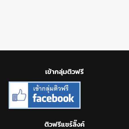
Footer
เข้ากลุ่มติวฟรี
ติวฟรีแชร์ลิ๊งค์