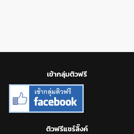
Footer
เข้ากลุ่มติวฟรี
ติวฟรีแชร์ลิ๊งค์