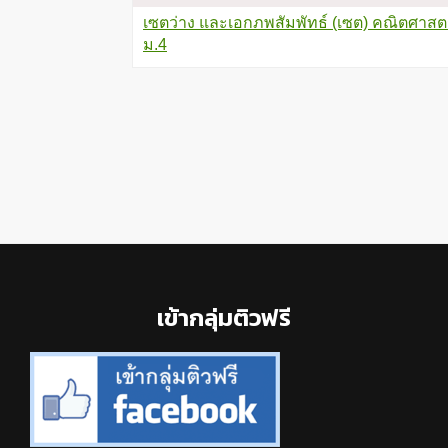
เซตว่าง และเอกภพสัมพัทธ์ (เซต) คณิตศาสต
ม.4
Footer
เข้ากลุ่มติวฟรี