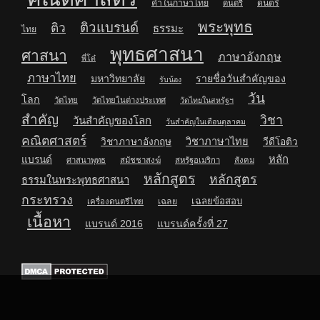
คำในภาษาไทย
ดนตรี
ดนตรี
พระพุทธ
ติวแบรนด์
ติว
ธรรมะ
ไทย
พุทธศาสนา
ศาสนา
ภาษาอังกฤษ
พี่โต๋
ภาษาไทย
มหาวิทยาลัย
รายชื่อวันสำคัญของ
รับน้อง
วัน
โลก
วัดไทย
วัดไทยในต่างประเทศ
วัดไทยในสหรัฐฯ
สำคัญ
วิชา
วันสำคัญของโลก
วันสำคัญในเดือนตุลาคม
คณิตศาสตร์
วิชาภาษาไทย
วิชาภาษาอังกฤษ
วีดีโอติว
หลัก
แบรนด์
ศาสนาพุทธ
สมัชชาสงฆ์
สหรัฐอเมริกา
สังคม
หลักสูตร
หลักสูตร
ธรรมในพระพุทธศาสนา
กระทรวง
เฉลยข้อสอบ
เฉลย
เครื่องดนตรีไทย
เนื้อหา
แบรนด์ 2016
แบรนด์ครั้งที่ 27