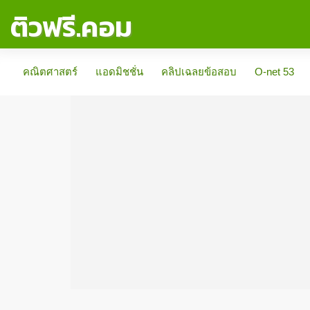
ติวฟรี.คอม
คณิตศาสตร์
แอดมิชชั่น
คลิปเฉลยข้อสอบ
O-net 53