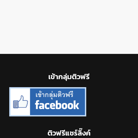
Footer
เข้ากลุ่มติวฟรี
ติวฟรีแชร์ลิ๊งค์